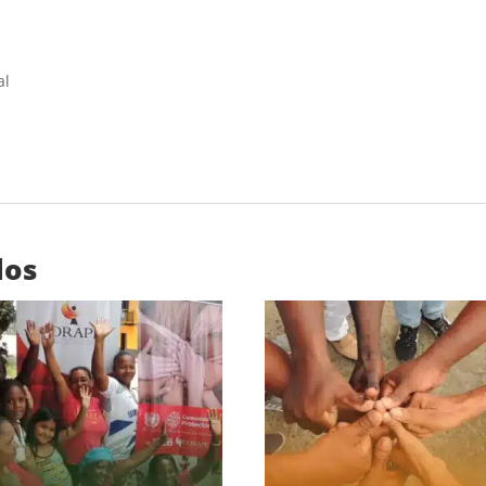
al
dos