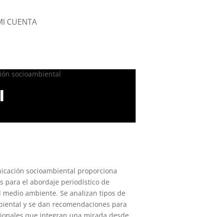
MI CUENTA
ión socioambiental
l
icación socioambiental proporciona
s para el abordaje periodístico de
l medio ambiente. Se analizan tipos de
biental y se dan recomendaciones para
ionales que integran una mirada desde