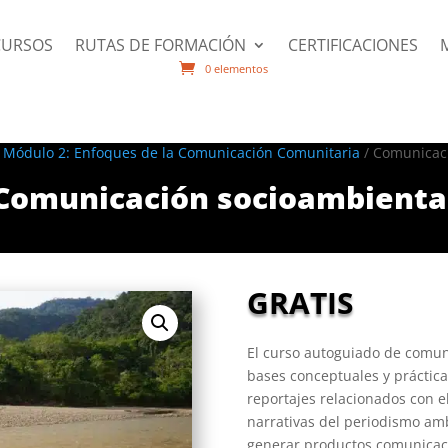
CURSOS
RUTAS DE FORMACIÓN
CERTIFICACIONES
0 elementos
/
Módulo 2: Enfoques de la Comunicación Comunitaria
/ Comunicac
Comunicación socioambienta
GRATIS
El curso autoguiado de comun
bases conceptuales y práctica
reportajes relacionados con e
narrativas del periodismo am
generar productos comunicac